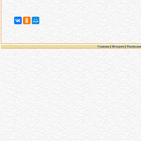
Главная
|
История
|
Расписан