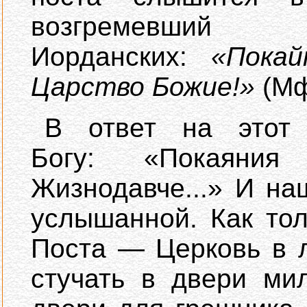
возгремев
Иорданских:
«Покай
Царство Божие!»
(Мф
В ответ на этот
Богу: «Покаяни
Жизнодавче...» И на
услышанной. Как то
Поста — Церковь в 
стучать в двери ми