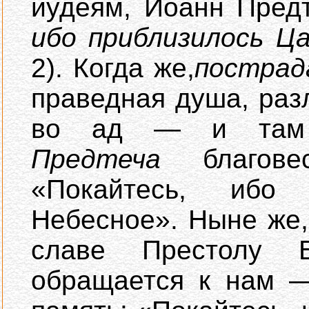
иудеям, Иоанн Пред
ибо приблизилось Ц
2). Когда же,
пострад
праведная душа, раз
во ад — и т
Предтеча
благове
«Покайтесь, ибо 
Небесное». Ныне же,
славе Престолу 
обращается к нам —