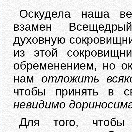
Оскудела наша ве
взамен Всещедры
духовную сокровищниц
из этой сокровищни
обременением, но о
нам
отложить всяк
чтобы принять в 
невидимо дориносим
Для того, чтоб