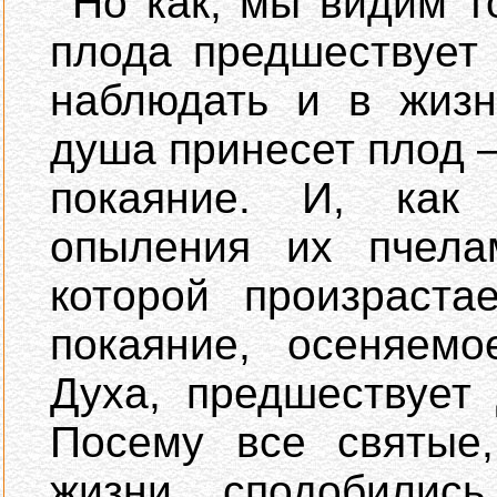
Но как, мы видим т
плода предшествует
наблюдать и в жизн
душа принесет плод 
покаяние. И, как
опыления их пчелам
которой произраст
покаяние, осеняемо
Духа, предшествует
Посему все святые
жизни сподобили