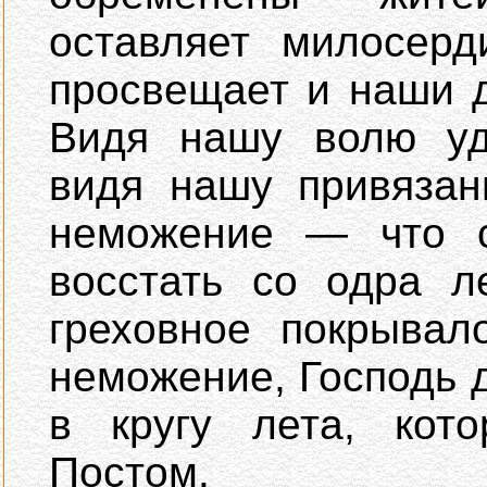
оставляет милосерд
просвещает и наши 
Видя нашу волю удо
видя нашу привязан
неможeние — что 
восстать со одра л
греховное покрывал
неможeние, Господь 
в кругу лета, кот
Постом.