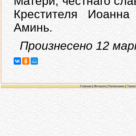
Матери, честнaго сла
Крестителя Иоанна
Аминь.
Произнесено 12 мар
Главная
|
История
|
Расписание
|
Таинс