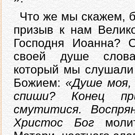
Что же мы скажем, б
призыв к нам Велик
Господня Иоанна? О
своей душе слова
который мы слушали
Божием:
«Душе моя,
спиши? Конец пр
смутитися. Воспря
Христос Бог
молит