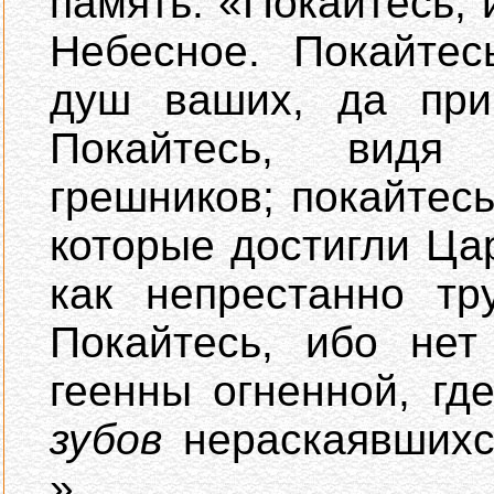
память: «Покайтесь,
Небесное. Покайтес
душ ваших, да прим
Покайтесь, видя
грешников; покайтесь
которые достигли Ца
как непрестанно тр
Покайтесь, ибо нет
геенны огненной, г
зубов
нераскаявшихс
».