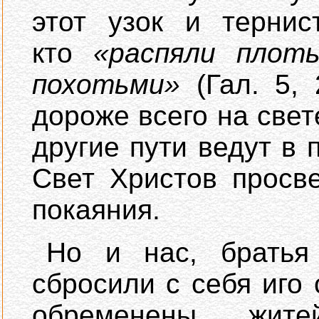
этот узок и тернис
кто
«распяли плот
похотьми»
(Гал. 5,
дороже всего на свете
другие пути ведут в п
Свет Христов просв
покаяния.
Но и нас, братья
сбросили с себя иго
обременены жите