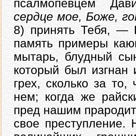
псалмопевцем Да
сердце мое, Боже, г
8) принять Тебя, —
память примеры каю
мытарь, блудный сы
который был изгнан 
грех, сколько за то,
нем; когда же райс
пред нашим прародит
свое преступление.