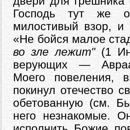
двери для грешника
Господь тут же 
милостивый взор, и 
«Не бойся малое стад
во зле лежит"
(1 Ин
верующих — Авраа
Моего повеления, 
покинул отечество с
обетованную (см. Б
него незнакомые. О
исполнить Божие по