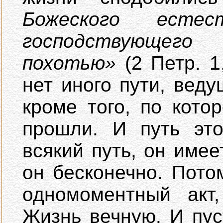
Божеского есте
господствующег
похотью»
(2 Петр. 1
нет иного пути, вед
кроме того, по кото
прошли. И путь эт
всякий путь, он имее
он бесконечно. Пото
одномоментный акт
Жизнь вечную. И пуст