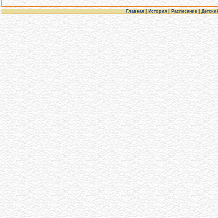
Главная
|
История
|
Расписание
|
Детски