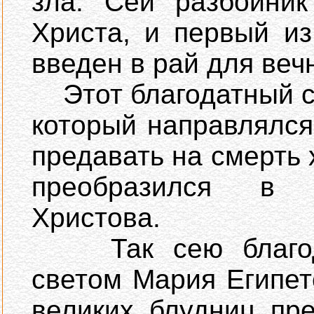
зла. Сей разбойник
Христа, и первый и
введен в рай для веч
Этот благодатный св
который направлялся
предавать на смерть 
преобразился в 
Христова.
Так сею благода
светом Мария Египет
великих блудниц пр