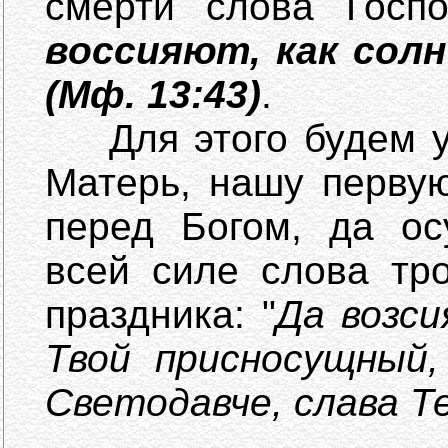
смерти слова Госп
воссияют, как солн
(Мф. 13:43)
.
Для этого будем у
Матерь, нашу перву
перед Богом, да ос
всей силе слова тр
праздника: "
Да возс
Твой присносущный,
Светодавче, слава Т