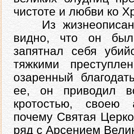
чистоте и любви ко Хр
Из жизнеописания
видно, что он был
запятнал себя убий
тяжкими преступлен
озаренный благодат
ее, он приводил в
кротостью, своею 
почему Святая Церко
ряд с Арсением Вели