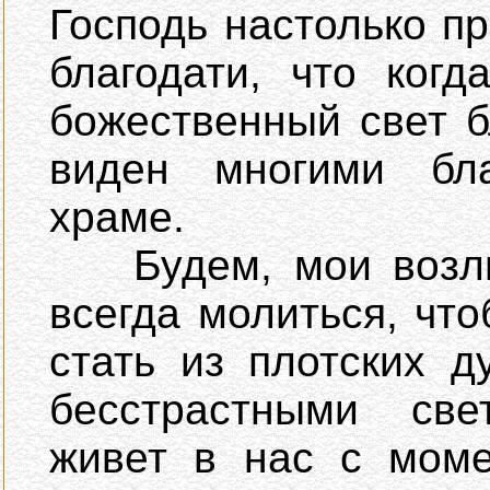
Господь настолько п
благодати, что ког
божественный свет б
виден многими бл
храме.
Будем, мои возлюб
всегда молиться, чт
стать из плотских д
бесстрастными све
живет в нас с моме