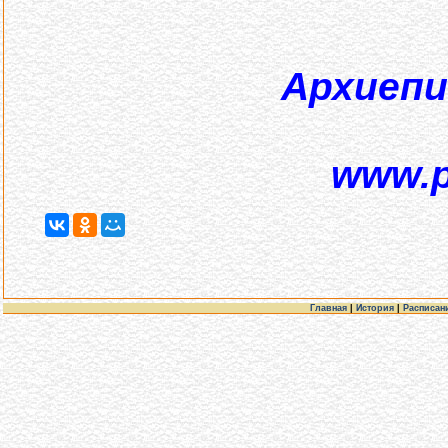
Архиепис
www.pr
Главная
|
История
|
Расписан