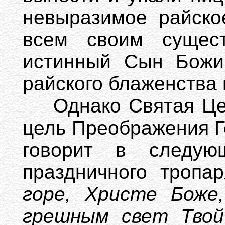
невыразимое райско
всем своим сущест
истинный Сын Божий
райского блаженства
Однако Святая Церк
цель Преображения Г
говорит в следую
праздничного тропа
горе, Христе Боже
грешным свет Твой