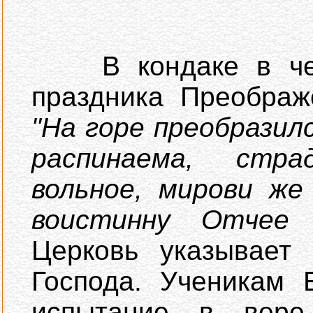
В кондаке в чест
праздника Преображ
"На горе преобразил
распинаема, стр
вольное, мирови же
воистинну Отчее 
Церковь указывает
Господа. Ученикам 
испытание в вере