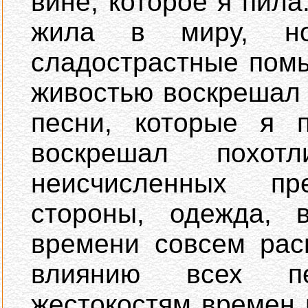
вине, которое я пила
жила в миру, н
сладострастные пом
живостью воскрешал
песни, которые я 
воскрешал похот
неисчисленных пр
стороны, одежда, 
времени совсем рас
влиянию всех п
жестокостям времен 