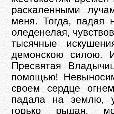
раскаленными лучам
меня. Тогда, падая
оледенелая, чувствов
тысячные искушен
демонскою силою. И
Пресвятая Владычи
помощью! Невыносим
своем сердце огнем
падала на землю, у
горько рыдая, м