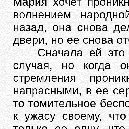
Мария хочет проникн
волнением народно
назад, она снова де
двери, но ее снова о
Сначала ей это ка
случая, но когда о
стремления прони
напрасными, в ее се
то томительное беспо
к ужасу своему, что
только ее одну, чт