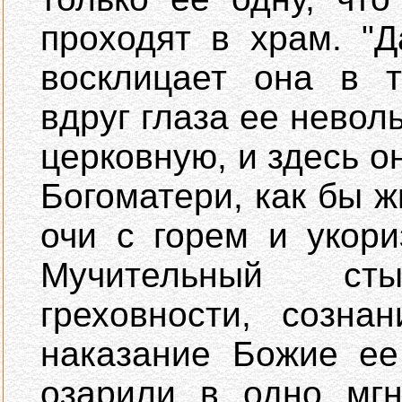
проходят в храм. "Д
восклицает она в т
вдруг глаза ее невол
церковную, и здесь о
Богоматери, как бы ж
очи с горем и укор
Мучительный ст
греховности, созна
наказание Божие ее
озарили в одно мгн