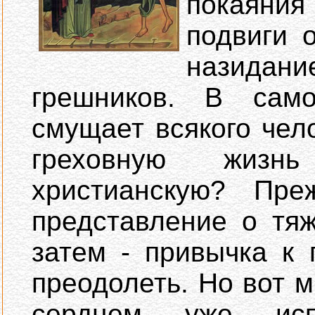
покаяни
подвиги 
назидани
грешников. В сам
смущает всякого чел
греховную жиз
христианскую? Пре
представление о тяж
затем - привычка к 
преодолеть. Но вот 
сердцем уже исп