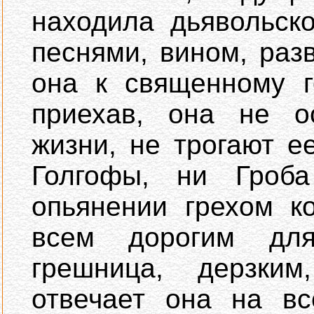
находила дьявольск
песнями, вином, раз
она к священному г
приехав, она не о
жизни, не трогают е
Голгофы, ни Гроба
опьянении грехом к
всем дорогим для
грешница, дерзки
отвечает она на вс