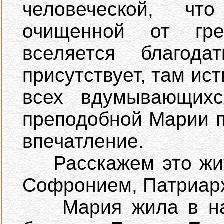
человеческой, ч
очищенной от гре
вселяется благод
присутствует, там ис
всех вдумывающих
преподобной Марии п
впечатление.
Расскажем это жити
Софронием, Патриар
Мария жила в нача