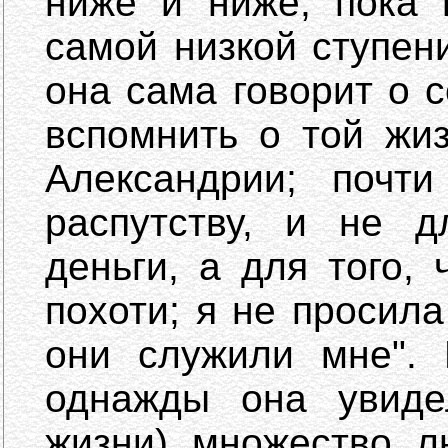
ниже и ниже, пока 
самой низкой ступен
она сама говорит о с
вспомнить о той жи
Александрии; почт
распутству, и не д
деньги, а для того,
похоти; я не просил
они служили мне". 
однажды она увиде
жизни) множество л