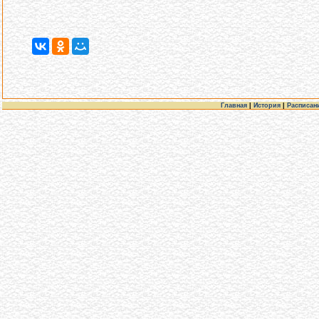
Главная
|
История
|
Расписан