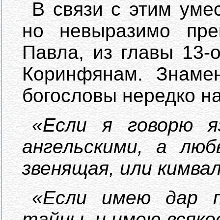
В связи с этим уме
но невыразимо пре
Павла, из главы 13-
Коринфянам. Знамен
богословы нередко 
«Если я говорю я
ангельскими, а лю
звенящая, или кимва
«Если имею дар п
тайны, и имею всякое