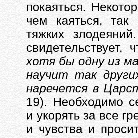
покаяться. Некото
чем каяться, так
тяжких злодеяний
свидетельствует, 
хотя бы одну из м
научит так други
наречется в Царс
19). Необходимо с
и укорять за все г
и чувства и проси