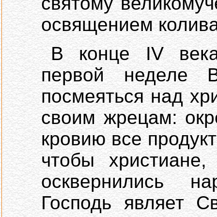
святому великомуч
освящением колива
В конце IV век
первой неделе В
посмеяться над хр
своим жрецам: ок
кровию все продукт
чтобы христиане,
осквернились н
Господь являет С