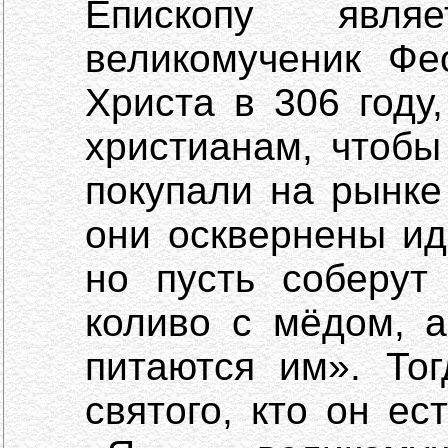
Епископу явля
великомученик Фе
Христа в 306 году
христианам, чтобы
покупали на рынке
они осквернены и
но пусть соберут
коливо с мёдом, а
питаются им». То
святого, кто он ес