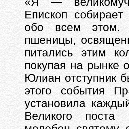
«Я — великомуч
Епископ собирает
обо всем этом.
пшеницы, освящен
питались этим ко
покупая на рынке 
Юлиан отступник б
этого события Пр
установила кажды
Великого поста 
молебен святому 